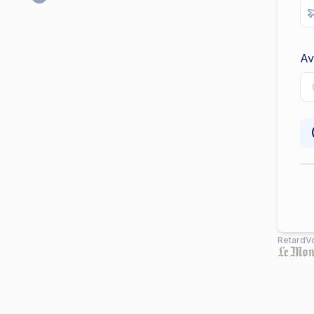
Av
RetardVo